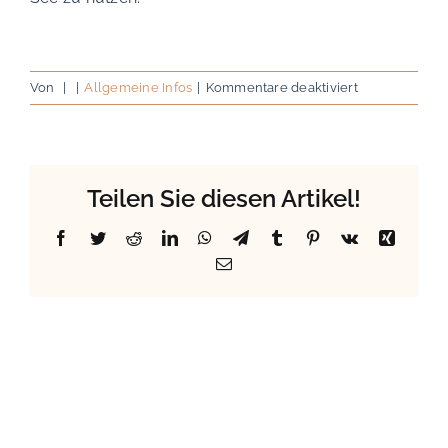
für
Von
|
|
Allgemeine Infos
|
Kommentare deaktiviert
Badesee
Teilen Sie diesen Artikel!
Facebook
Twitter
Reddit
LinkedIn
WhatsApp
Telegram
Tumblr
Pinterest
Vk
Xing
E-
Mail