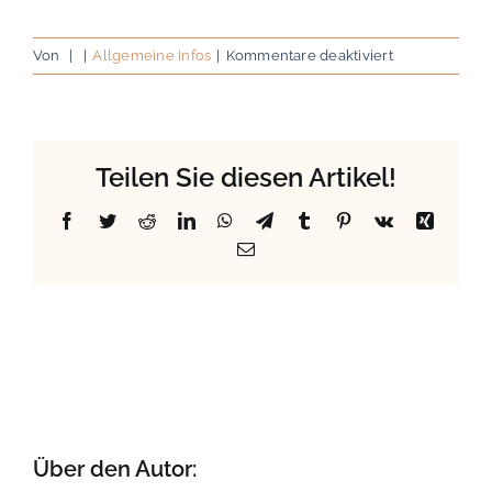
für
Von
|
|
Allgemeine Infos
|
Kommentare deaktiviert
Fundbüro
Teilen Sie diesen Artikel!
Facebook
Twitter
Reddit
LinkedIn
WhatsApp
Telegram
Tumblr
Pinterest
Vk
Xing
E-
Mail
Über den Autor: